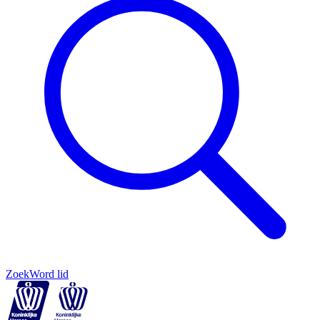
Zoek
Word lid