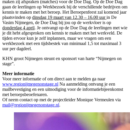
maken zij afspraken (matches) voor de Doe Dag. Op de Doe Dag
gaan de leerlingen op Werkbezoek bij de verschillende bedrijven om
kennis te maken met het beroep. Het Beroepenfeest zal komend jaar
plaatsvinden op
dinsdag 19 maart van 12.30 – 16.00 uur
in De
Vasim Nijmegen, de Doe Dag bij jou op de werkvloer is op
donderdag 4 april
. Je ontvangt op de Doe Dag de leerlingen met wie
je dit hebt afgesproken om kennis te maken met het werkveld. De
tijden ervoor kun je zelf inplannen, maar we vragen om een
werkbezoek met een tijdsbestek van minimaal 1,5 tot maximaal 3
uur per dagdeel.
KHN groot Nijmegen steunt en sponsort van harte “Nijmegen on
stage”.
Meer informatie
Voor meer informatie of om direct aan te melden ga naar
www.regionijmegenonstage.nl
Na aanmelding ontvang je een
mailbevestiging en een uitnodiging voor de informatiebijeenkomst
met beroepsbeoefenaren.
Of neem contact op met de projectleider Monique Vermeulen via
mail@regionijmegenonstage.nl
.