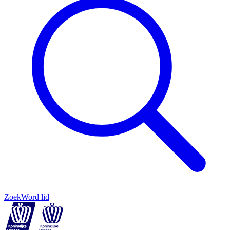
Zoek
Word lid