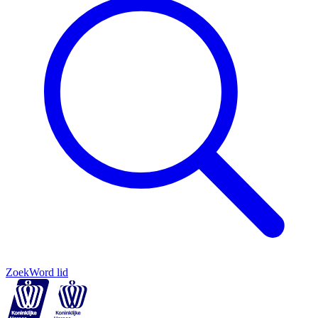
Zoek
Word lid