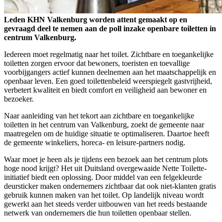
Leden KHN Valkenburg worden attent gemaakt op en
gevraagd deel te nemen aan de poll inzake openbare toiletten in
centrum Valkenburg.
Iedereen moet regelmatig naar het toilet. Zichtbare en toegankelijke
toiletten zorgen ervoor dat bewoners, toeristen en toevallige
voorbijgangers actief kunnen deelnemen aan het maatschappelijk en
openbaar leven. Een goed toilettenbeleid weerspiegelt gastvrijheid,
verbetert kwaliteit en biedt comfort en veiligheid aan bewoner en
bezoeker.
Naar aanleiding van het tekort aan zichtbare en toegankelijke
toiletten in het centrum van Valkenburg, zoekt de gemeente naar
maatregelen om de huidige situatie te optimaliseren. Daartoe heeft
de gemeente winkeliers, horeca- en leisure-partners nodig.
Waar moet je heen als je tijdens een bezoek aan het centrum plots
hoge nood krijgt? Het uit Duitsland overgewaaide Nette Toilette-
initiatief biedt een oplossing. Door middel van een felgekleurde
deursticker maken ondernemers zichtbaar dat ook niet-klanten gratis
gebruik kunnen maken van het toilet. Op landelijk niveau wordt
gewerkt aan het steeds verder uitbouwen van het reeds bestaande
netwerk van ondernemers die hun toiletten openbaar stellen.