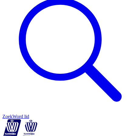
Zoek
Word lid