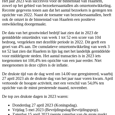
Het jaar 2023 was succesvol voor de binnenstad van Haarlem,
zowel op het gebied van bezoekersaantallen als omzetontwikkeling.
Recente gegevens tonen aan dat het aantal bezoekers is gestegen ten
opzichte van 2022. Naast de toename van bezoekersaantallen, heeft
ook de omzet in de binnenstad van Haarlem een positieve
ontwikkeling doorgemaakt.
De data van het grootwinkel bedrijf laat zien dat in 2023 de
gemiddelde omzetindex van week 1 tot 52 een score van 104
bedroeg, vergeleken met dezelfde periode in 2022. Dit geeft een
groei van 4% aan. De cumulatieve omzetontwikkeling van week 3
tot 52 laat zien dat Haarlem in lijn lag met het landelijk gemiddelde
voor middelgrote steden. Het aantal transacties is in 2023 iets
toegenomen tot 100,4% ten opzichte van een jaar eerder. Niet
meegenomen in deze cijfers is de inflatie.
De drukste tijd van de dag werd om 14.00 uur geregistreerd, waarbij
27 april 2023 als de drukste dag van het jaar naar voren kwam. April
vertoonde de hoogste activiteit, met een verschil van 54,0% ten
opzichte van de minst presterende maand, november.
De top zes drukste dagen in 2023 waren:
Donderdag 27 april 2023 (Koningsdag).
Vrijdag 5 mei 2023 (Bevrijdingsdag/Bevrijdingspop).
Zaterdag 15 april 2023 (eerste zaterdag van de grote markt