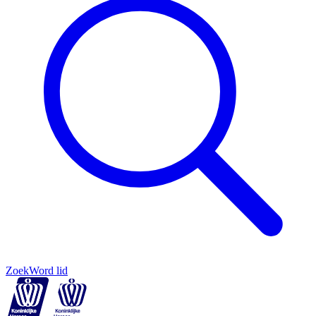
Zoek
Word lid