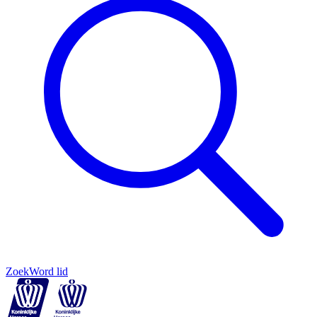
Zoek
Word lid