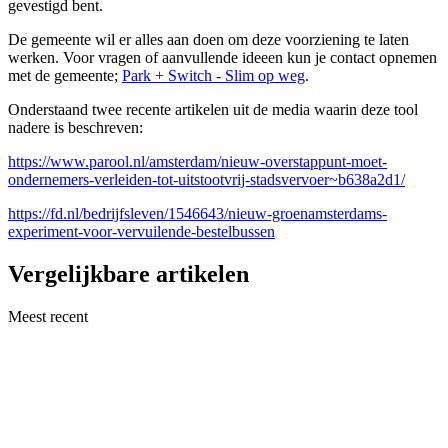
gevestigd bent.
De gemeente wil er alles aan doen om deze voorziening te laten
werken. Voor vragen of aanvullende ideeen kun je contact opnemen
met de gemeente;
Park + Switch - Slim op weg
.
Onderstaand twee recente artikelen uit de media waarin deze tool
nadere is beschreven:
https://www.parool.nl/amsterdam/nieuw-overstappunt-moet-
ondernemers-verleiden-tot-uitstootvrij-stadsvervoer~b638a2d1/
https://fd.nl/bedrijfsleven/1546643/nieuw-groenamsterdams-
experiment-voor-vervuilende-bestelbussen
Vergelijkbare artikelen
Meest recent