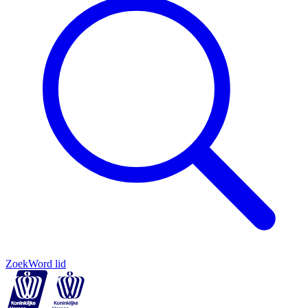
Zoek
Word lid