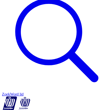
Zoek
Word lid