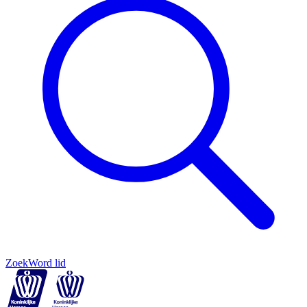
Zoek
Word lid