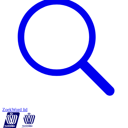
Zoek
Word lid