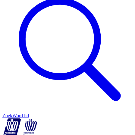
Zoek
Word lid