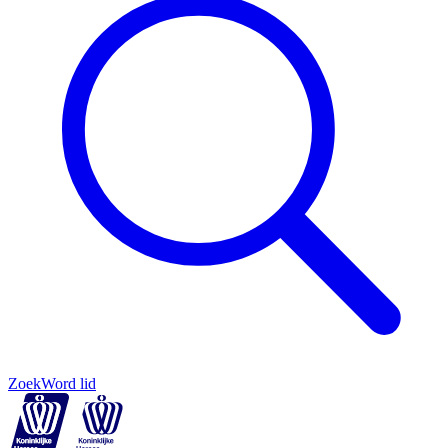
Zoek
Word lid