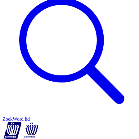
Zoek
Word lid