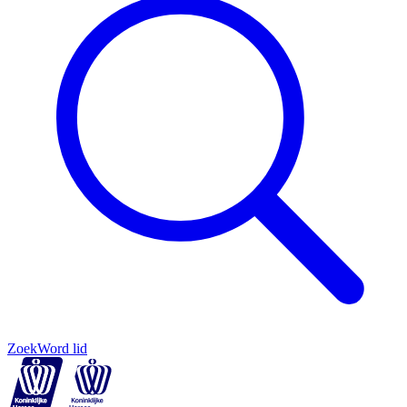
Zoek
Word lid