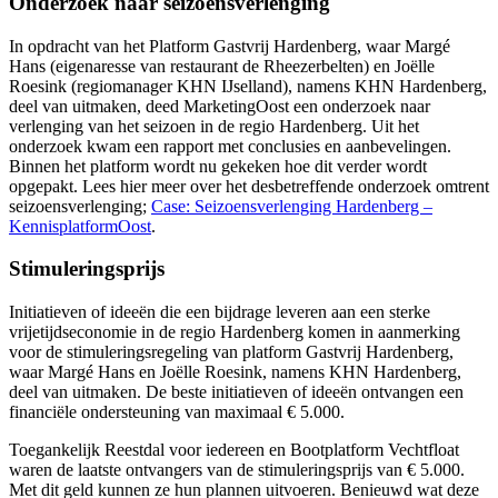
Onderzoek naar seizoensverlenging
In opdracht van het Platform Gastvrij Hardenberg, waar Margé
Hans (eigenaresse van restaurant de Rheezerbelten) en Joëlle
Roesink (regiomanager KHN IJselland), namens KHN Hardenberg,
deel van uitmaken, deed MarketingOost een onderzoek naar
verlenging van het seizoen in de regio Hardenberg. Uit het
onderzoek kwam een rapport met conclusies en aanbevelingen.
Binnen het platform wordt nu gekeken hoe dit verder wordt
opgepakt. Lees hier meer over het desbetreffende onderzoek omtrent
seizoensverlenging;
Case: Seizoensverlenging Hardenberg –
KennisplatformOost
.
Stimuleringsprijs
Initiatieven of ideeën die een bijdrage leveren aan een sterke
vrijetijdseconomie in de regio Hardenberg komen in aanmerking
voor de stimuleringsregeling van platform Gastvrij Hardenberg,
waar Margé Hans en Joëlle Roesink, namens KHN Hardenberg,
deel van uitmaken. De beste initiatieven of ideeën ontvangen een
financiële ondersteuning van maximaal € 5.000.
Toegankelijk Reestdal voor iedereen en Bootplatform Vechtfloat
waren de laatste ontvangers van de stimuleringsprijs van € 5.000.
Met dit geld kunnen ze hun plannen uitvoeren. Benieuwd wat deze