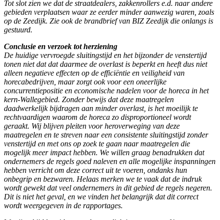
Tot slot zien we dat de straatdealers, zakkenrollers e.d. naar andere
gebieden verplaatsen waar ze eerder minder aanwezig waren, zoals
op de Zeedijk. Zie ook de brandbrief van BIZ Zeedijk die onlangs is
gestuurd.
Conclusie en verzoek tot herziening
De huidige vervroegde sluitingstijd en het bijzonder de venstertijd
tonen niet dat dat daarmee de overlast is beperkt en heeft dus niet
alleen negatieve effecten op de efficiëntie en veiligheid van
horecabedrijven, maar zorgt ook voor een oneerlijke
concurrentiepositie en economische nadelen voor de horeca in het
kern-Wallegebied. Zonder bewijs dat deze maatregelen
daadwerkelijk bijdragen aan minder overlast, is het moeilijk te
rechtvaardigen waarom de horeca zo disproportioneel wordt
geraakt. Wij blijven pleiten voor heroverweging van deze
maatregelen en te streven naar een consistente sluitingstijd zonder
venstertijd en met ons op zoek te gaan naar maatregelen die
mogelijk meer impact hebben. We willen graag benadrukken dat
ondernemers de regels goed naleven en alle mogelijke inspanningen
hebben verricht om deze correct uit te voeren, ondanks hun
onbegrip en bezwaren. Helaas merken we te vaak dat de indruk
wordt gewekt dat veel ondernemers in dit gebied de regels negeren.
Dit is niet het geval, en we vinden het belangrijk dat dit correct
wordt weergegeven in de rapportages.