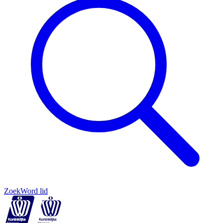
Zoek
Word lid