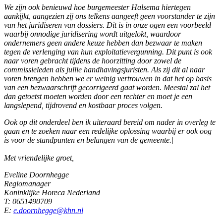
We zijn ook benieuwd hoe burgemeester Halsema hiertegen
aankijkt, aangezien zij ons telkens aangeeft geen voorstander te zijn
van het juridiseren van dossiers. Dit is in onze ogen een voorbeeld
waarbij onnodige juridisering wordt uitgelokt, waardoor
ondernemers geen andere keuze hebben dan bezwaar te maken
tegen de verlenging van hun exploitatievergunning. Dit punt is ook
naar voren gebracht tijdens de hoorzitting door zowel de
commissieleden als jullie handhavingsjuristen. Als zij dit al naar
voren brengen hebben we er weinig vertrouwen in dat het op basis
van een bezwaarschrift gecorrigeerd gaat worden. Meestal zal het
dan getoetst moeten worden door een rechter en moet je een
langslepend, tijdrovend en kostbaar proces volgen.
Ook op dit onderdeel ben ik uiteraard bereid om nader in overleg te
gaan en te zoeken naar een redelijke oplossing waarbij er ook oog
is voor de standpunten en belangen van de gemeente.|
Met vriendelijke groet,
Eveline Doornhegge
Regiomanager
Koninklijke Horeca Nederland
T: 0651490709
E:
e.doornhegge@khn.nl