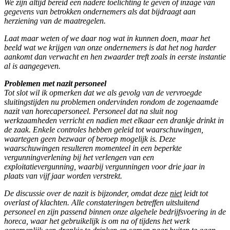
We zijn altijd bereid een nadere toelichting te geven of inzage van
gegevens van betrokken ondernemers als dat bijdraagt aan
herziening van de maatregelen.
Laat maar weten of we daar nog wat in kunnen doen, maar het
beeld wat we krijgen van onze ondernemers is dat het nog harder
aankomt dan verwacht en hen zwaarder treft zoals in eerste instantie
al is aangegeven.
Problemen met nazit personeel
Tot slot wil ik opmerken dat we als gevolg van de vervroegde
sluitingstijden nu problemen ondervinden rondom de zogenaamde
nazit van horecapersoneel. Personeel dat na sluit nog
werkzaamheden verricht en nadien met elkaar een drankje drinkt in
de zaak. Enkele controles hebben geleid tot waarschuwingen,
waartegen geen bezwaar of beroep mogelijk is. Deze
waarschuwingen resulteren momenteel in een beperkte
vergunningverlening bij het verlengen van een
exploitatievergunning, waarbij vergunningen voor drie jaar in
plaats van vijf jaar worden verstrekt.
De discussie over de nazit is bijzonder, omdat deze
niet
leidt tot
overlast of klachten. Alle constateringen betreffen uitsluitend
personeel en zijn passend binnen onze algehele bedrijfsvoering in de
horeca, waar het gebruikelijk is om na of tijdens het werk