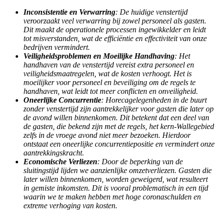
Inconsistentie en Verwarring
: De huidige venstertijd
veroorzaakt veel verwarring bij zowel personeel als gasten.
Dit maakt de operationele processen ingewikkelder en leidt
tot misverstanden, wat de efficiëntie en effectiviteit van onze
bedrijven vermindert.
Veiligheidsproblemen en Moeilijke Handhaving
: Het
handhaven van de venstertijd vereist extra personeel en
veiligheidsmaatregelen, wat de kosten verhoogt. Het is
moeilijker voor personeel en beveiliging om de regels te
handhaven, wat leidt tot meer conflicten en onveiligheid.
Oneerlijke Concurrentie
: Horecagelegenheden in de buurt
zonder venstertijd zijn aantrekkelijker voor gasten die later op
de avond willen binnenkomen. Dit betekent dat een deel van
de gasten, die bekend zijn met de regels, het kern-Wallegebied
zelfs in de vroege avond niet meer bezoeken. Hierdoor
ontstaat een oneerlijke concurrentiepositie en vermindert onze
aantrekkingskracht.
Economische Verliezen
: Door de beperking van de
sluitingstijd lijden we aanzienlijke omzetverliezen. Gasten die
later willen binnenkomen, worden geweigerd, wat resulteert
in gemiste inkomsten. Dit is vooral problematisch in een tijd
waarin we te maken hebben met hoge coronaschulden en
extreme verhoging van kosten.