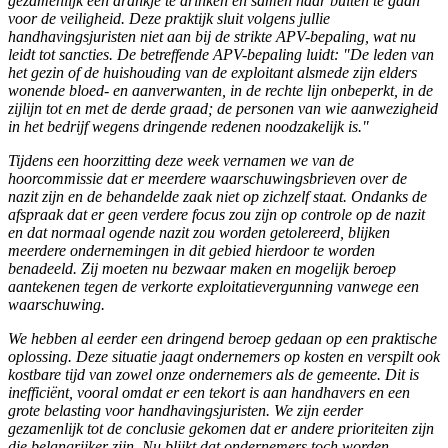
gezamenlijk een drankje te drinken en samen naar buiten te gaan
voor de veiligheid. Deze praktijk sluit volgens jullie
handhavingsjuristen niet aan bij de strikte APV-bepaling, wat nu
leidt tot sancties. De betreffende APV-bepaling luidt: "De leden van
het gezin of de huishouding van de exploitant alsmede zijn elders
wonende bloed- en aanverwanten, in de rechte lijn onbeperkt, in de
zijlijn tot en met de derde graad; de personen van wie aanwezigheid
in het bedrijf wegens dringende redenen noodzakelijk is."
Tijdens een hoorzitting deze week vernamen we van de
hoorcommissie dat er meerdere waarschuwingsbrieven over de
nazit zijn en de behandelde zaak niet op zichzelf staat. Ondanks de
afspraak dat er geen verdere focus zou zijn op controle op de nazit
en dat normaal ogende nazit zou worden getolereerd, blijken
meerdere ondernemingen in dit gebied hierdoor te worden
benadeeld. Zij moeten nu bezwaar maken en mogelijk beroep
aantekenen tegen de verkorte exploitatievergunning vanwege een
waarschuwing.
We hebben al eerder een dringend beroep gedaan op een praktische
oplossing. Deze situatie jaagt ondernemers op kosten en verspilt ook
kostbare tijd van zowel onze ondernemers als de gemeente. Dit is
inefficiënt, vooral omdat er een tekort is aan handhavers en een
grote belasting voor handhavingsjuristen. We zijn eerder
gezamenlijk tot de conclusie gekomen dat er andere prioriteiten zijn
die belangrijker zijn. Nu blijkt dat ondernemers toch worden