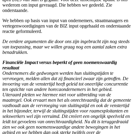
wederom om input gevraagd. Die hebben we gedeeld. Zie
onderstaande.
We hebben op basis van input van ondernemers, straatmanagers en
vertegenwoordigingen van de BIZ input opgehaald en onderstaande
reactie geformuleerd.
De eerdere argumenten die door ons zijn ingebracht zijn nog steeds
van toepassing, maar we willen graag nog een aantal zaken extra
benadrukken.
Financiële Impact versus beperkt of geen noemenswaardig
resultaat
Ondernemers die gedwongen werden hun sluitingstijden te
vervroegen, melden allen dat zij financieel zwaar zijn getroffen. De
invoering van de venstertijd heeft geleid tot oneerlijke concurrentie
ten opzichte van andere horecaondernemers in het gebied.
Uiteraard pleiten we hiermee niet voor uitbreiding van de
maatregel. Ook ervaart men het als onrechtvaardig dat de gemeente
vasthoudt aan de vervroeging van sluitingstijd en ook de venstertijd
in het bijzonder, terwijl de sluitingstijden voor raamexploitanten en
sekswerkers wel zijn verruimd. Dit creëert een ongelijk speelveld en
leidt tot gevoelens van onrechtvaardigheid. Nu dit is teruggedraaid
zien we ook geen noemenswaardige andere bewegingen in het
gebied en we hebben dan ook sterke twijfels over de