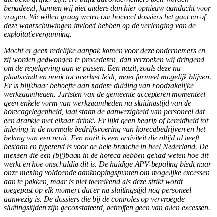
benadeeld, kunnen wij niet anders dan hier opnieuw aandacht voor
vragen. We willen graag weten om hoeveel dossiers het gaat en of
deze waarschuwingen invloed hebben op de verlenging van de
exploitatievergunning.
Mocht er geen redelijke aanpak komen voor deze ondernemers en
zij worden gedwongen te procederen, dan verzoeken wij dringend
om de regelgeving aan te passen. Een nazit, zoals deze nu
plaatsvindt en nooit tot overlast leidt, moet formeel mogelijk blijven.
Er is blijkbaar behoefte aan nadere duiding van noodzakelijke
werkzaamheden. Juristen van de gemeente accepteren momenteel
geen enkele vorm van werkzaamheden na sluitingstijd van de
horecagelegenheid, laat staan de aanwezigheid van personeel dat
een drankje met elkaar drinkt. Er lijkt geen begrip of bereidheid tot
inleving in de normale bedrijfsvoering van horecabedrijven en het
belang van een nazit. Een nazit is een activiteit die altijd al heeft
bestaan en typerend is voor de hele branche in heel Nederland. De
mensen die een (bij)baan in de horeca hebben gehad weten hoe dit
werkt en hoe onschuldig dit is. De huidige APV-bepaling biedt naar
onze mening voldoende aanknopingspunten om mogelijke excessen
aan te pakken, maar is niet toereikend als deze strikt wordt
toegepast op elk moment dat er na sluitingstijd nog personeel
aanwezig is. De dossiers die bij de controles op vervroegde
sluitingstijden zijn geconstateerd, betroffen geen van allen excessen.