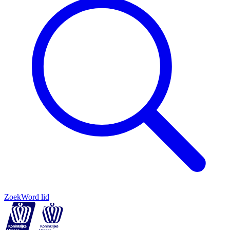
Zoek
Word lid