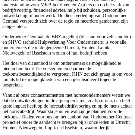
ondersteuning voor MKB bedrijven en Zzp’ers o.a op het vlak van
bedrijfsvoering, financieel advies, hulp bij schulden, persoonlijke
ontwikkeling of ander werk. De dienstverlening van Ondernemer
Centraal verspreidt zich over de regio en meerdere gemeenten zijn
aangesloten.
Ondernemer Centraal, de BBZ-regeling (bijstand voor zelfstandige)
en SHVO (schuld Hulpverlening Voor Ondernemers) is voor alle
ondernemers die in de gemeente Utrecht, Houten, Lopik,
Nieuwegein of IJsselstein wonen of hun bedrijf hebben.
Het doel van dit aanbod is om ondernemers de mogelijkheid te
bieden hun bedrijf te versterken en daarmee de
toekomstbestendigheid te vergroten. KHN zet zich graag in om voor
jou als lid de mogelijkheden van een gesubsidieerd traject te
bespreken.
Vanuit al onze contactmomenten met horecaondernemers weten we
dat de ontwikkelingen in de afgelopen jaren, zoals corona, een heel
grote impact heeft op de horecabedrijfsvoering en op de mens achter
het horecabedrijf. Waar sta je nu en wat zijn je plannen voor de
toekomst. Reden voor ons om het aanbod van Ondernemer Centraal
pro actief onder de aandacht te brengen bij al onze leden in Utrecht,
Houten, Nieuwegein, Lopik en IJsselstein, waaronder jij.