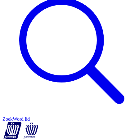
Zoek
Word lid