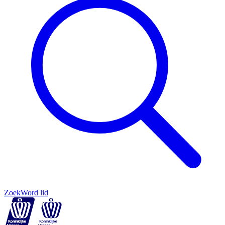
Zoek
Word lid