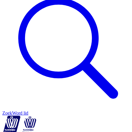
Zoek
Word lid