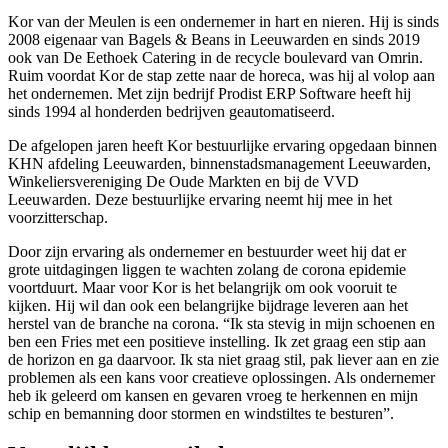
Kor van der Meulen is een ondernemer in hart en nieren. Hij is sinds
2008 eigenaar van Bagels & Beans in Leeuwarden en sinds 2019
ook van De Eethoek Catering in de recycle boulevard van Omrin.
Ruim voordat Kor de stap zette naar de horeca, was hij al volop aan
het ondernemen. Met zijn bedrijf Prodist ERP Software heeft hij
sinds 1994 al honderden bedrijven geautomatiseerd.
De afgelopen jaren heeft Kor bestuurlijke ervaring opgedaan binnen
KHN afdeling Leeuwarden, binnenstadsmanagement Leeuwarden,
Winkeliersvereniging De Oude Markten en bij de VVD
Leeuwarden. Deze bestuurlijke ervaring neemt hij mee in het
voorzitterschap.
Door zijn ervaring als ondernemer en bestuurder weet hij dat er
grote uitdagingen liggen te wachten zolang de corona epidemie
voortduurt. Maar voor Kor is het belangrijk om ook vooruit te
kijken. Hij wil dan ook een belangrijke bijdrage leveren aan het
herstel van de branche na corona. “Ik sta stevig in mijn schoenen en
ben een Fries met een positieve instelling. Ik zet graag een stip aan
de horizon en ga daarvoor. Ik sta niet graag stil, pak liever aan en zie
problemen als een kans voor creatieve oplossingen. Als ondernemer
heb ik geleerd om kansen en gevaren vroeg te herkennen en mijn
schip en bemanning door stormen en windstiltes te besturen”.