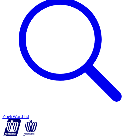
Zoek
Word lid