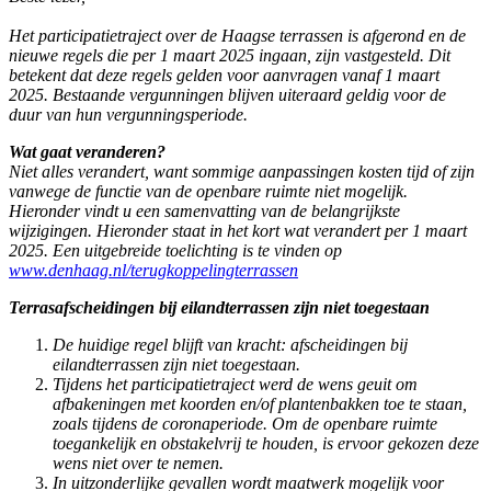
Het participatietraject over de Haagse terrassen is afgerond en de
nieuwe regels die per 1 maart 2025 ingaan, zijn vastgesteld. Dit
betekent dat deze regels gelden voor aanvragen vanaf 1 maart
2025. Bestaande vergunningen blijven uiteraard geldig voor de
duur van hun vergunningsperiode.
Wat gaat veranderen?
Niet alles verandert, want sommige aanpassingen kosten tijd of zijn
vanwege de functie van de openbare ruimte niet mogelijk.
Hieronder vindt u een samenvatting van de belangrijkste
wijzigingen. Hieronder staat in het kort wat verandert per 1 maart
2025. Een uitgebreide toelichting is te vinden op
www.denhaag.nl/terugkoppelingterrassen
Terrasafscheidingen bij eilandterrassen zijn niet toegestaan
De huidige regel blijft van kracht: afscheidingen bij
eilandterrassen zijn niet toegestaan.
Tijdens het participatietraject werd de wens geuit om
afbakeningen met koorden en/of plantenbakken toe te staan,
zoals tijdens de coronaperiode. Om de openbare ruimte
toegankelijk en obstakelvrij te houden, is ervoor gekozen deze
wens niet over te nemen.
In uitzonderlijke gevallen wordt maatwerk mogelijk voor