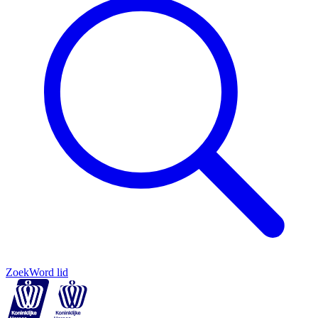
Zoek
Word lid