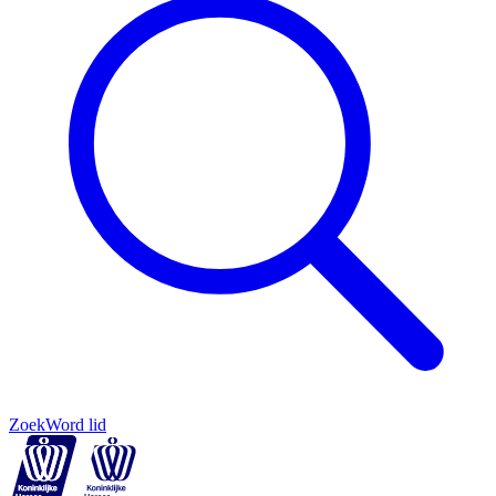
Zoek
Word lid