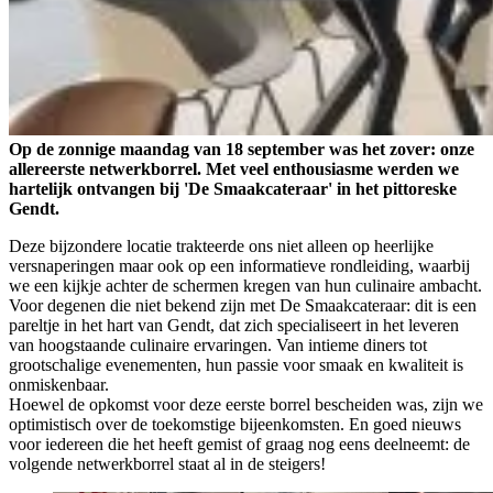
Op de zonnige maandag van 18 september was het zover: onze
allereerste netwerkborrel. Met veel enthousiasme werden we
hartelijk ontvangen bij 'De Smaakcateraar' in het pittoreske
Gendt.
Deze bijzondere locatie trakteerde ons niet alleen op heerlijke
versnaperingen maar ook op een informatieve rondleiding, waarbij
we een kijkje achter de schermen kregen van hun culinaire ambacht.
Voor degenen die niet bekend zijn met De Smaakcateraar: dit is een
pareltje in het hart van Gendt, dat zich specialiseert in het leveren
van hoogstaande culinaire ervaringen. Van intieme diners tot
grootschalige evenementen, hun passie voor smaak en kwaliteit is
onmiskenbaar.
Hoewel de opkomst voor deze eerste borrel bescheiden was, zijn we
optimistisch over de toekomstige bijeenkomsten. En goed nieuws
voor iedereen die het heeft gemist of graag nog eens deelneemt: de
volgende netwerkborrel staat al in de steigers!