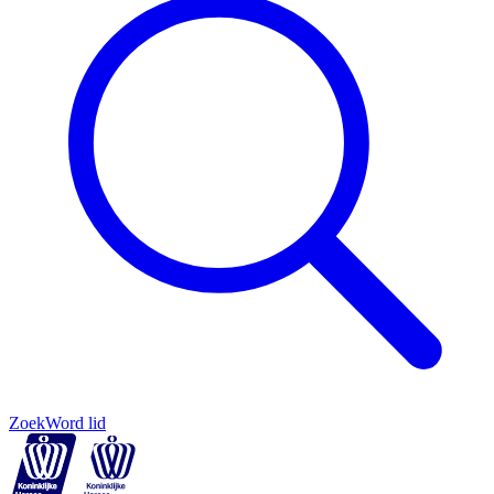
Zoek
Word lid