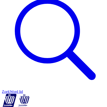
Zoek
Word lid