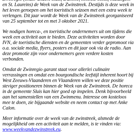
en St. Laureins) de Week van de Zwinstreek. Destijds is deze week in
het leven geroepen om het toeristisch seizoen met een extra week te
verlengen. Dit jaar wordt de Week van de Zwinstreek georganiseerd
van 25 september tot en met 3 oktober 2021.
We nodigen horeca-, en toeristische ondernemers uit om tijdens die
week een activiteit aan te bieden. Deze activiteiten worden door
IVN, de toeristische diensten en de gemeenten verder gepromoot via
o.a. sociale media, flyers, posters en dit jaar ook via de radio. Aan
deze promotie zijn voor ondernemers geen verdere kosten
verbonden.
Omdat de Zwinregio garant staat voor allerlei culinaire
verrassingen en omdat een bourgondische leefstijl inherent hoort bij
West Zeeuws-Vlaanderen en Vlaanderen willen we deze positie
steviger positioneren binnen de Week van de Zwinstreek. De horeca
in de gemeente Sluis kan hier goed op inspelen. Denk bijvoorbeeld
aan het samenstellen van een Zwinmenu. Interesse om kosteloos
mee te doen, zie bijgaande website en neem contact op met Anke
Calon.
Meer informatie over de week van de zwinstreek, alsmede de
mogelijkheid om een activiteit aan te melden, is te vinden via:
www.weekvandezwinstreek.eu
.