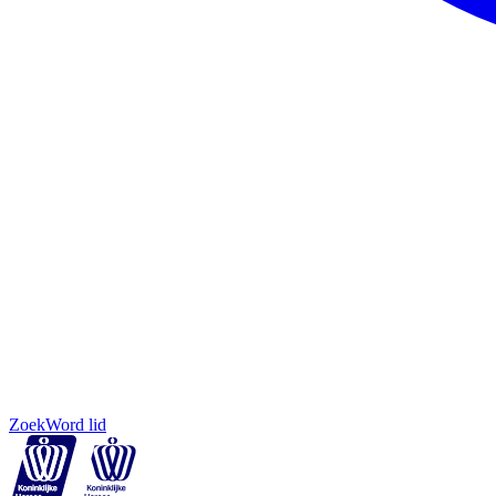
Zoek
Word lid