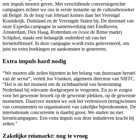
een impuls moeten geven. Met verschillende conversiegerichte
campagnes richten we ons in eerste instantie op de cultuurbezoeker
uit België. In de loop van februari komen daar het Verenigd
Koninkrijk, Duitsland en de Verenigde Staten bij. De doorstart van
onze Expedia-campagne in samenwerking met Eindhoven,
Amsterdam, Den Haag, Rotterdam en (voor de Britse markt)
Schiphol, maakt een belangrijk onderdeel uit van het
hersteloffensief. In deze campagne wordt extra geïnvesteerd, om
juist nu extra boekingen en aankomsten te genereren.
Extra impuls hard nodig
“We moeten alle zeilen bijzetten in het belang van duurzaam herstel
van de sector”, vertelt Jos Vranken, algemeen directeur van NBTC.
“Het is nú het moment om de zichtbaarheid van bestemming
Nederland bij relevante doelgroepen te vergroten. En zo te zorgen
voor het gewenste bezoek op de gewenste plekken, op de gewenste
momenten. Daarvoor moeten we ook het vertrouwen (terug)winnen
van consumenten en organisatoren van zakelijke bijeenkomsten. De
internationale concurrentie is daarbij groot. We starten nu met
herstelcampagnes. Een extra impuls zou deze initiatieven kracht bij
zetten.”
Zakelijke reismarkt: nog te vroeg