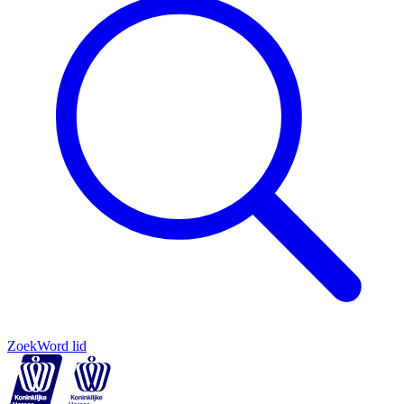
Zoek
Word lid