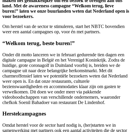
maken het gemakkelijker om een bezoek te brengen aan ons
land. Met de awareness campagne “Welkom terug, lieve
buren!” laten we onze buurlanden weten dat Nederland open is
voor bezoekers.
Om herstel van de sector te stimuleren, start het NBTC bovendien
weer een aantal campagnes op, voor én met partners.
“Welkom terug, beste buren!”
Onder dit motto lanceren we in februari gedurende tien dagen een
digitale campagne in België en het Verenigd Koninkrijk. Zodra de
huidige, grote coronagolf in Duitsland voorbij is, breiden we de
campagne uit naar deze belangrijke herkomstmarkt. Met dit
charmeoffensief laten we potentiële bezoekers weten dat Nederland
weer open is. En dat onze restaurants, culturele
bezienswaardigheden en accommodaties klaar zijn om gasten te
verwelkomen. Dit doen we onder meer via pakkende
videoboodschappen van verschillende ondernemers, waaronder
chefkok Soenil Bahadoer van restaurant De Lindenhof.
Herstelcampagnes
Omdat herstel voor de sector hard nodig is, (her)starten we in
samenwerking met partners ook een aantal activiteiten die de sector