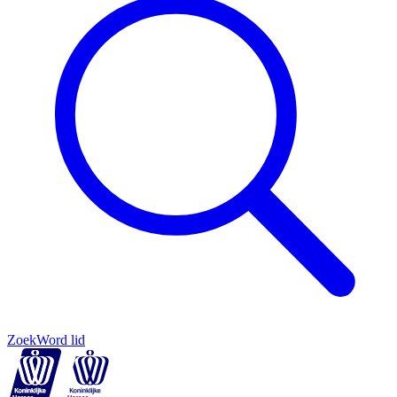
Zoek
Word lid