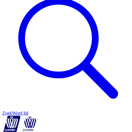
Zoek
Word lid