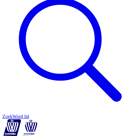
Zoek
Word lid