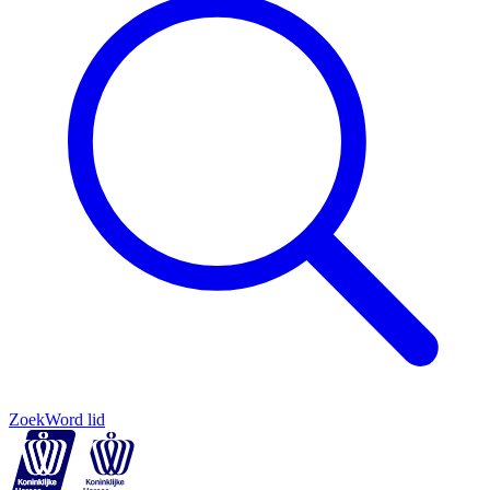
Zoek
Word lid