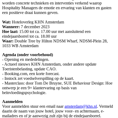
worden concrete technieken en interventies verkend waarop
Hospitality Managers de emotie en ervaring van klanten en gasten
een positieve draai kunnen geven.
Wat:
Hoteloverleg KHN Amsterdam
Wanneer:
7 december 2023
Hoe laat:
15.00 tot ca. 17.00 uur met aansluitend een
eindejaarsborrel tot ca. 18.00 uur
Waar:
Double Tree by Hilton NDSM Wharf, NDSM-Plein 28,
1033 WB Amsterdam
Agenda (onder voorbehoud)
- Opening en mededelingen.
- Actueel nieuws KHN Amsterdam, onder andere update
Toeristenbelasting, update CAO.
- Booking.com, een korte forecast.
- Instock zet voedselverspilling op de kaart.
- Masterclass: door Tom De Bruyne, SUE Behaviour Design: Hoe
ontwerp je een 9+ klantervaring op basis van
beïnvloedingspsychologie.
Aanmelden
Voor aanmelden stuur een email naar
amsterdam@khn.nl
. Vermeld
daarin de naam van jouw hotel, jouw voor- en achternaam, e-
mailadres en of je aanwezig zult zijn bij de eindejaarsborrel.