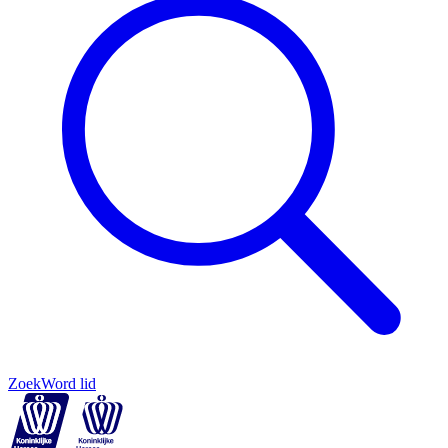
Zoek
Word lid