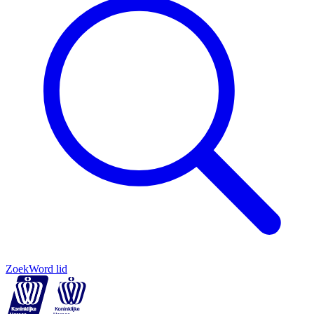
Zoek
Word lid