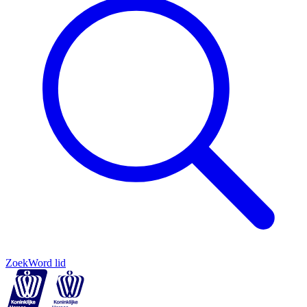
Zoek
Word lid