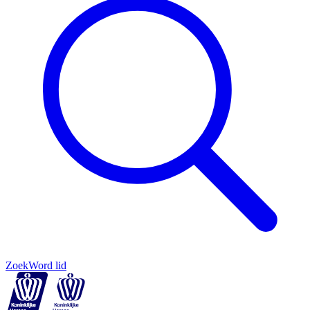
Zoek
Word lid