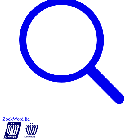
Zoek
Word lid