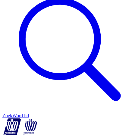
Zoek
Word lid