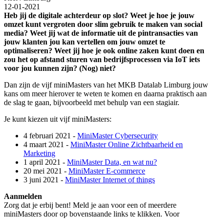
12-01-2021
Heb jij de digitale achterdeur op slot? Weet je hoe je jouw
omzet kunt vergroten door slim gebruik te maken van social
media? Weet jij wat de informatie uit de pintransacties van
jouw klanten jou kan vertellen om jouw omzet te
optimaliseren? Weet jij hoe je ook online zaken kunt doen en
zou het op afstand sturen van bedrijfsprocessen via IoT iets
voor jou kunnen zijn? (Nog) niet?
Dan zijn de vijf miniMasters van het MKB Datalab Limburg jouw
kans om meer hierover te weten te komen en daarna praktisch aan
de slag te gaan, bijvoorbeeld met behulp van een stagiair.
Je kunt kiezen uit vijf miniMasters:
4 februari 2021 -
MiniMaster Cybersecurity
4 maart 2021 -
MiniMaster Online Zichtbaarheid en
Marketing
1 april 2021 -
MiniMaster Data, en wat nu?
20 mei 2021 -
MiniMaster E-commerce
3 juni 2021 -
MiniMaster Internet of things
Aanmelden
Zorg dat je erbij bent! Meld je aan voor een of meerdere
miniMasters door op bovenstaande links te klikken. Voor