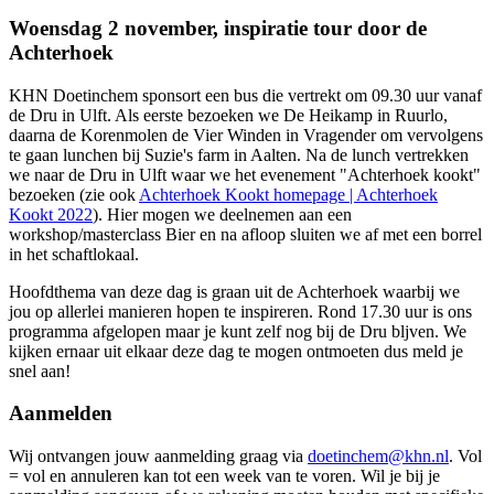
Woensdag 2 november, inspiratie tour door de
Achterhoek
KHN Doetinchem sponsort een bus die vertrekt om 09.30 uur vanaf
de Dru in Ulft. Als eerste bezoeken we De Heikamp in Ruurlo,
daarna de Korenmolen de Vier Winden in Vragender om vervolgens
te gaan lunchen bij Suzie's farm in Aalten. Na de lunch vertrekken
we naar de Dru in Ulft waar we het evenement "Achterhoek kookt"
bezoeken (zie ook
Achterhoek Kookt homepage | Achterhoek
Kookt 2022
). Hier mogen we deelnemen aan een
workshop/masterclass Bier en na afloop sluiten we af met een borrel
in het schaftlokaal.
Hoofdthema van deze dag is graan uit de Achterhoek waarbij we
jou op allerlei manieren hopen te inspireren. Rond 17.30 uur is ons
programma afgelopen maar je kunt zelf nog bij de Dru bljven. We
kijken ernaar uit elkaar deze dag te mogen ontmoeten dus meld je
snel aan!
Aanmelden
Wij ontvangen jouw aanmelding graag via
doetinchem@khn.nl
. Vol
= vol en annuleren kan tot een week van te voren. Wil je bij je