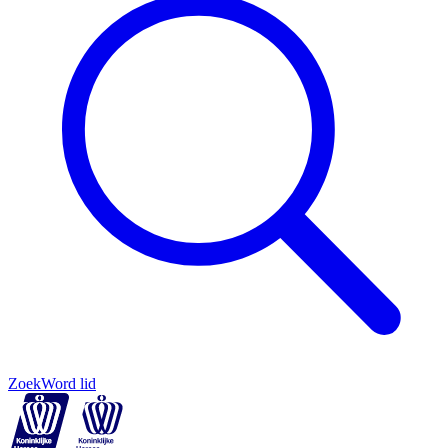
Zoek
Word lid