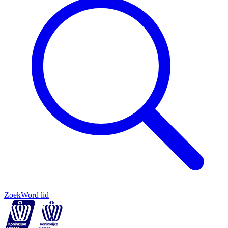
Zoek
Word lid