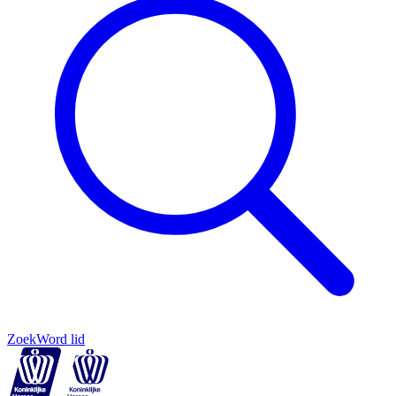
Zoek
Word lid