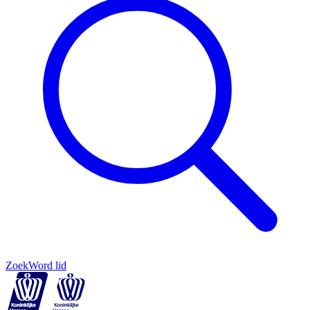
Zoek
Word lid