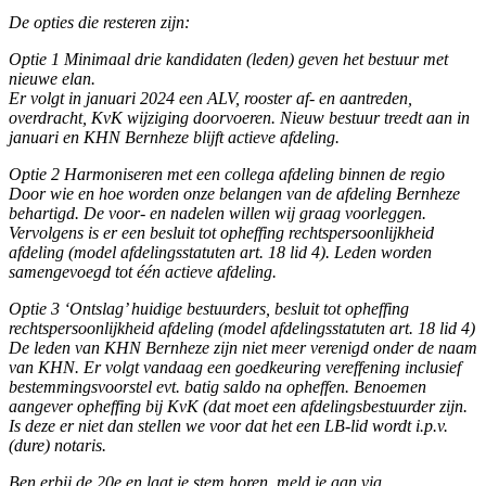
De opties die resteren zijn:
Optie 1 Minimaal drie kandidaten (leden) geven het bestuur met
nieuwe elan.
Er volgt in januari 2024 een ALV, rooster af- en aantreden,
overdracht, KvK wijziging doorvoeren. Nieuw bestuur treedt aan in
januari en KHN Bernheze blijft actieve afdeling.
Optie 2 Harmoniseren met een collega afdeling binnen de regio
Door wie en hoe worden onze belangen van de afdeling Bernheze
behartigd. De voor- en nadelen willen wij graag voorleggen.
Vervolgens is er een besluit tot opheffing rechtspersoonlijkheid
afdeling (model afdelingsstatuten art. 18 lid 4). Leden worden
samengevoegd tot één actieve afdeling.
Optie 3 ‘Ontslag’ huidige bestuurders, besluit tot opheffing
rechtspersoonlijkheid afdeling (model afdelingsstatuten art. 18 lid 4)
De leden van KHN Bernheze zijn niet meer verenigd onder de naam
van KHN. Er volgt vandaag een goedkeuring vereffening inclusief
bestemmingsvoorstel evt. batig saldo na opheffen. Benoemen
aangever opheffing bij KvK (dat moet een afdelingsbestuurder zijn.
Is deze er niet dan stellen we voor dat het een LB-lid wordt i.p.v.
(dure) notaris.
Ben erbij de 20e en laat je stem horen, meld je aan via