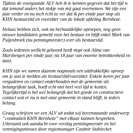
Tijdens de voorgaande ALV heb ik te kennen gegeven dat het tijd is
dat iemand anders het stokje van mij gaat overnemen. We zijn een
jaar verder en nu toch echt zo ver dat ik per einde jaar stop als
KHN bestuurslid en voorzitter van de lokale afdeling Bernheze.
Helaas hebben zich, ook na herhaaldelijke oproepen, nog geen
nieuwe kandidaten gemeld voor het bestuur en blijft enkel Mark van
Puijenbroek (nu penningmeester) over als bestuurslid.
Zoals iedereen wellicht gehoord heeft stopt ook Alina van
Marsbergen per einde jaar, na 18 jaar van enorme betrokkenheid en
inzet.
KHN zijn we samen daarom nogmaals een uitdrukkelijke oproep
om je aan te melden als bestuurslid/voorzitter. Enkele keren per jaar
vergaderen en contact onderhouden met de gemeente als
belangrijkste taak, hoeft echt niet heel veel tijd te kosten.
Tegelijkertijd is het wel belangrijk dat het goede en constructieve
contact wat er nu is met onze gemeente in stand blijft, in ieders
belang.
Graag schrijven we een ALV uit zodat wij bovenstaande onderwerp
“continuïteit KHN Bernheze” met elkaar kunnen bespreken.
Uiteraard ook aandacht voor verslag penningmeester en het
verenigingsnieuws door regiomanager Casimir Stahlecker.