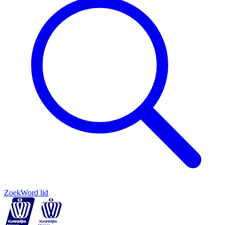
Zoek
Word lid