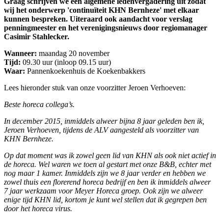
Graag schrijven we een algemene ledenvergadering uit zodat
wij het onderwerp 'continuïteit KHN Bernheze' met elkaar
kunnen bespreken. Uiteraard ook aandacht voor verslag
penningmeester en het verenigingsnieuws door regiomanager
Casimir Stahlecker.
Wanneer:
maandag 20 november
Tijd:
09.30 uur (inloop 09.15 uur)
Waar:
Pannenkoekenhuis de Koekenbakkers
Lees hieronder stuk van onze voorzitter Jeroen Verhoeven:
Beste horeca collega’s.
In december 2015, inmiddels alweer bijna 8 jaar geleden ben ik,
Jeroen Verhoeven, tijdens de ALV aangesteld als voorzitter van
KHN Bernheze.
Op dat moment was ik zowel geen lid van KHN als ook niet actief in
de horeca. Wel waren we toen al gestart met onze B&B, echter met
nog maar 1 kamer. Inmiddels zijn we 8 jaar verder en hebben we
zowel thuis een florerend horeca bedrijf en ben ik inmiddels alweer
7 jaar werkzaam voor Meyer Horeca groep. Ook zijn we alweer
enige tijd KHN lid, kortom je kunt wel stellen dat ik gegrepen ben
door het horeca virus.