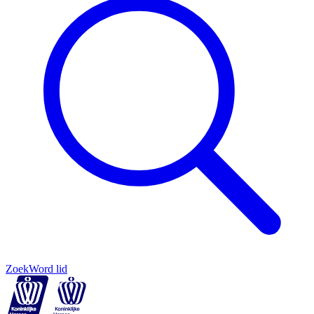
Zoek
Word lid