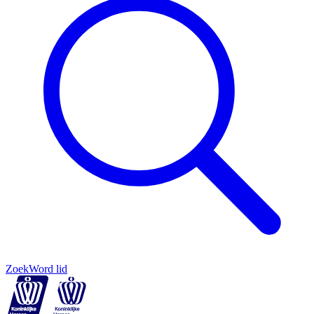
Zoek
Word lid