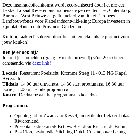
Deze inspiratiebijeenkomst wordt georganiseerd door het project
Lekker Lokaal Rivierenland namens de gemeenten Tiel, Culemborg,
Buren en West Betuwe en gefinancierd vanuit het Europees
Landbouwfonds voor Plattelandsontwikkeling: Europa investeert in
zijn platteland, en de Provincie Gelderland.
Kortom, raak geïnspireerd door het authentieke lokale product voor
jouw keuken!
Ben je er ook bij?
Je kunt je aanmelden (graag i.v.m. de proeverij) vóór 20 oktober
aanstaande, via
deze link
!
Locatie
: Restaurant Poelzicht, Kromme Steeg 11 4013 NG Kapel-
Avezaath
Tijdstip
: 14.00 uur ontvangst, 14.30 start programma, 16.30 uur
borrel, 18.00 uur einde programma
Kosten
: Deelname aan het programma is kosteloos
Programma
:
Opening Jolijn Zwart-van Kessel, projectleider Lekker Lokaal
Rivierenland
Presentatie streekmerk Betuws Best door Richard de Bruin
Bas Cloo, bestuurslid Stichting Dutch Cuisine, over belang