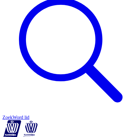
Zoek
Word lid