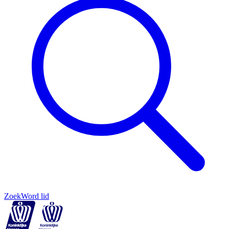
Zoek
Word lid