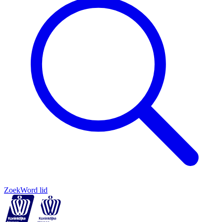
Zoek
Word lid