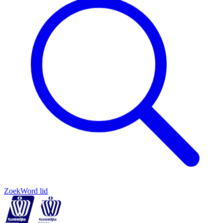
Zoek
Word lid