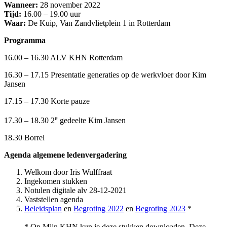
Wanneer:
28 november 2022
Tijd:
16.00 – 19.00 uur
Waar:
De Kuip, Van Zandvlietplein 1 in Rotterdam
Programma
16.00 – 16.30 ALV KHN Rotterdam
16.30 – 17.15 Presentatie generaties op de werkvloer door Kim
Jansen
17.15 – 17.30 Korte pauze
e
17.30 – 18.30 2
gedeelte Kim Jansen
18.30 Borrel
Agenda algemene ledenvergadering
Welkom door Iris Wulffraat
Ingekomen stukken
Notulen digitale alv 28-12-2021
Vaststellen agenda
Beleidsplan
en
Begroting 2022
en
Begroting 2023
*
* Op Mijn KHN kun je deze stukken downloaden. Deze