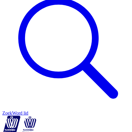
Zoek
Word lid