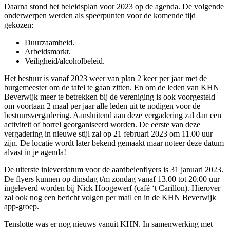
Daarna stond het beleidsplan voor 2023 op de agenda. De volgende
onderwerpen werden als speerpunten voor de komende tijd
gekozen:
Duurzaamheid.
Arbeidsmarkt.
Veiligheid/alcoholbeleid.
Het bestuur is vanaf 2023 weer van plan 2 keer per jaar met de
burgemeester om de tafel te gaan zitten. En om de leden van KHN
Beverwijk meer te betrekken bij de vereniging is ook voorgesteld
om voortaan 2 maal per jaar alle leden uit te nodigen voor de
bestuursvergadering. Aansluitend aan deze vergadering zal dan een
activiteit of borrel georganiseerd worden. De eerste van deze
vergadering in nieuwe stijl zal op 21 februari 2023 om 11.00 uur
zijn. De locatie wordt later bekend gemaakt maar noteer deze datum
alvast in je agenda!
De uiterste inleverdatum voor de aardbeienflyers is 31 januari 2023.
De flyers kunnen op dinsdag t/m zondag vanaf 13.00 tot 20.00 uur
ingeleverd worden bij Nick Hoogewerf (café ‘t Carillon). Hierover
zal ook nog een bericht volgen per mail en in de KHN Beverwijk
app-groep.
Tenslotte was er nog nieuws vanuit KHN. In samenwerking met