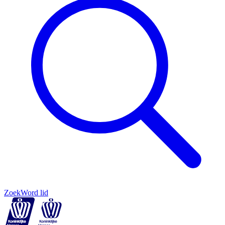
Zoek
Word lid